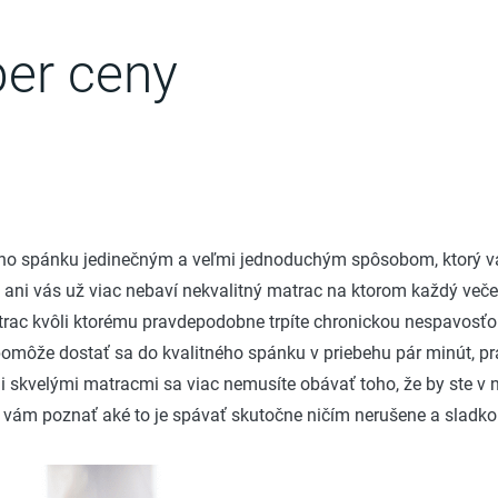
per ceny
vášho spánku jedinečným a veľmi jednoduchým spôsobom, ktorý v
k ani vás už viac nebaví nekvalitný matrac na ktorom každý več
trac kvôli ktorému pravdepodobne trpíte chronickou nespavosťou
ám pomôže dostať sa do kvalitného spánku v priebehu pár minút
i skvelými matracmi sa viac nemusíte obávať toho, že by ste v 
ám poznať aké to je spávať skutočne ničím nerušene a sladko