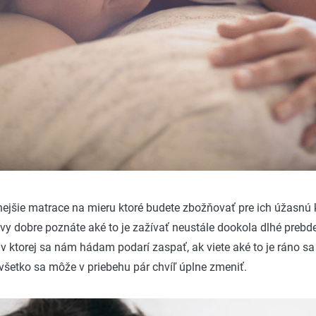
litnejšie matrace na mieru ktoré budete zbožňovať pre ich úžasnú
j vy dobre poznáte aké to je zažívať neustále dookola dlhé preb
v ktorej sa nám hádam podarí zaspať, ak viete aké to je ráno s
všetko sa môže v priebehu pár chvíľ úplne zmeniť.