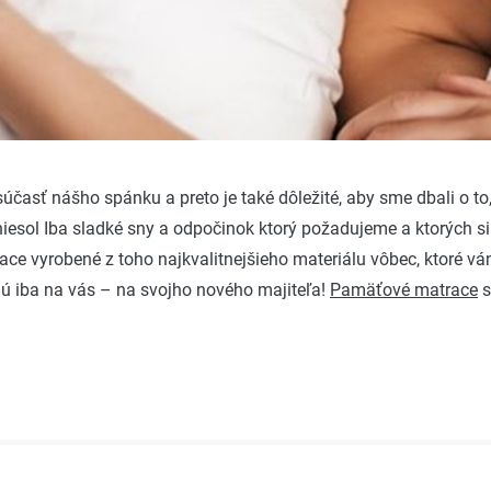
účasť nášho spánku a preto je také dôležité, aby sme dbali o to,
sol Iba sladké sny a odpočinok ktorý požadujeme a ktorých si t
matrace vyrobené z toho najkvalitnejšieho materiálu vôbec, ktor
ú iba na vás – na svojho nového majiteľa!
Pamäťové matrace
s