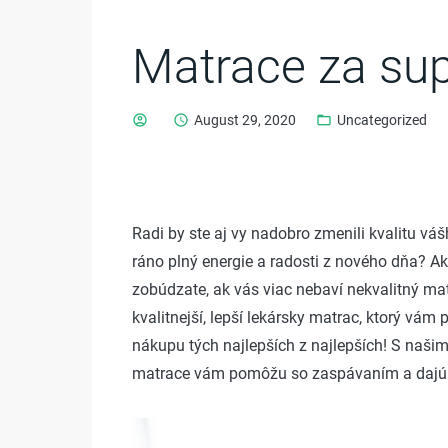
Matrace za su
account_circle
schedule
August 29, 2020
folder_open
Uncategorized
Radi by ste aj vy nadobro zmenili kvalitu 
ráno plný energie a radosti z nového dňa? A
zobúdzate, ak vás viac nebaví nekvalitný ma
kvalitnejší, lepší lekársky matrac, ktorý v
nákupu tých najlepších z najlepších! S našim
matrace vám pomôžu so zaspávaním a dajú v