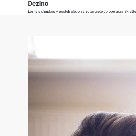
Dezino
Skip
to
Ležíte s chrípkou v posteli alebo sa zotavujete po operácii? Skr
content