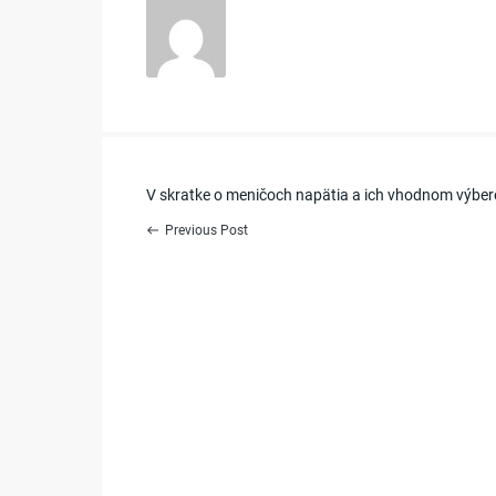
Post
V skratke o meničoch napätia a ich vhodnom výber
Previous Post
west
navigation