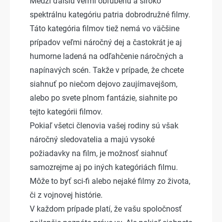
Medzi ďalšiu veľmi obľúbenú a široko
spektrálnu kategóriu patria dobrodružné filmy.
Táto kategória filmov tiež nemá vo väčšine
prípadov veľmi náročný dej a častokrát je aj
humorne ladená na odľahčenie náročných a
napínavých scén. Takže v prípade, že chcete
siahnuť po niečom dejovo zaujímavejšom,
alebo po svete plnom fantázie, siahnite po
tejto kategórii filmov.
Pokiaľ všetci členovia vašej rodiny sú však
náročný sledovatelia a majú vysoké
požiadavky na film, je možnosť siahnuť
samozrejme aj po iných kategóriách filmu.
Môže to byť sci-fi alebo nejaké filmy zo života,
či z vojnovej histórie.
V každom prípade platí, že vašu spoločnosť