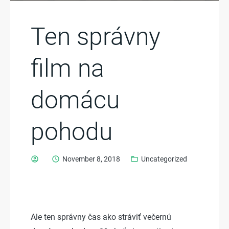
Ten správny
film na
domácu
pohodu
account_circle
schedule
November 8, 2018
folder_open
Uncategorized
Ale ten správny čas ako stráviť večernú