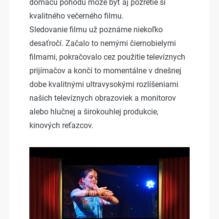
domácu pohodu môže byť aj pozretie si
kvalitného večerného filmu.
Sledovanie filmu už poznáme niekoľko
desaťročí. Začalo to nemými čiernobielymi
filmami, pokračovalo cez použitie televíznych
prijímačov a končí to momentálne v dnešnej
dobe kvalitnými ultravysokými rozlíšeniami
našich televíznych obrazoviek a monitorov
alebo hlučnej a širokouhlej produkcie,
kinových reťazcov.