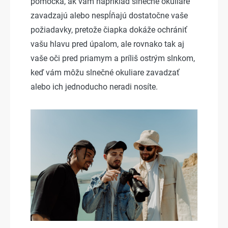
pomôcka, ak vám napríklad slnečné okuliare
zavadzajú alebo nespĺňajú dostatočne vaše
požiadavky, pretože čiapka dokáže ochrániť
vašu hlavu pred úpalom, ale rovnako tak aj
vaše oči pred priamym a príliš ostrým slnkom,
keď vám môžu slnečné okuliare zavadzať
alebo ich jednoducho neradi nosíte.