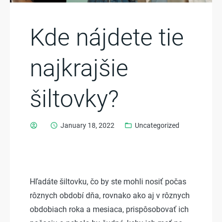
Kde nájdete tie
najkrajšie
šiltovky?
account_circle
schedule
January 18, 2022
folder_open
Uncategorized
Hľadáte šiltovku, čo by ste mohli nosiť počas
rôznych období dňa, rovnako ako aj v rôznych
obdobiach roka a mesiaca, prispôsobovať ich