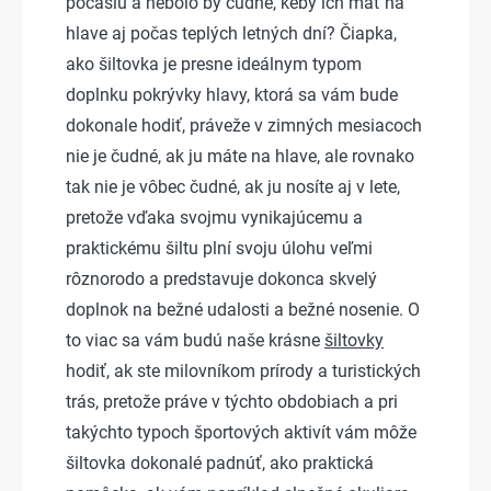
počasiu a nebolo by čudné, keby ich mať na
hlave aj počas teplých letných dní? Čiapka,
ako šiltovka je presne ideálnym typom
doplnku pokrývky hlavy, ktorá sa vám bude
dokonale hodiť, práveže v zimných mesiacoch
nie je čudné, ak ju máte na hlave, ale rovnako
tak nie je vôbec čudné, ak ju nosíte aj v lete,
pretože vďaka svojmu vynikajúcemu a
praktickému šiltu plní svoju úlohu veľmi
rôznorodo a predstavuje dokonca skvelý
doplnok na bežné udalosti a bežné nosenie. O
to viac sa vám budú naše krásne
šiltovky
hodiť, ak ste milovníkom prírody a turistických
trás, pretože práve v týchto obdobiach a pri
takýchto typoch športových aktivít vám môže
šiltovka dokonalé padnúť, ako praktická