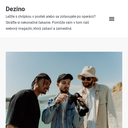
Skip
Dezino
to
Ležíte s chrípkou v posteli alebo sa zotavujete po operácii?
menu
content
Skráťte si nekonečné čakanie. Pomôže vám v tom náš
webový magazín, ktorý zabaví a zamestná.