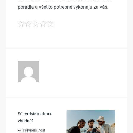
poradia a všetko potrebné vykonajú za vás.
Post
Sú tvrdšie matrace
vhodné?
navigation
Previous Post
west