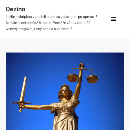
Skip
Dezino
to
Ležíte s chrípkou v posteli alebo sa zotavujete po operácii?
menu
content
Skráťte si nekonečné čakanie. Pomôže vám v tom náš
webový magazín, ktorý zabaví a zamestná.