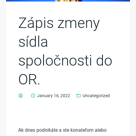
Zápis zmeny
sídla
spoločnosti do
OR.
account_circle
schedule
January 16, 2022
folder_open
Uncategorized
Ak dnes podnikáte a ste konateľom alebo